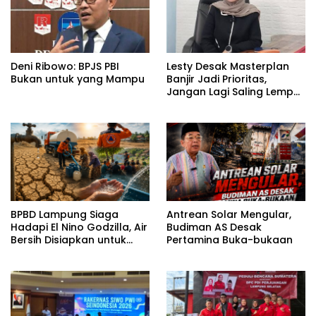
Deni Ribowo: BPJS PBI
Lesty Desak Masterplan
Bukan untuk yang Mampu
Banjir Jadi Prioritas,
Jangan Lagi Saling Lempar
Tanggung Jawab
BPBD Lampung Siaga
Antrean Solar Mengular,
Hadapi El Nino Godzilla, Air
Budiman AS Desak
Bersih Disiapkan untuk
Pertamina Buka-bukaan
Wilayah Rawan
Kekeringan