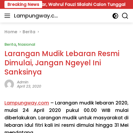
Skip
p Digelar, Wahrul Fauzi Silalahi Calon Tunggal
Breaking News
APBD 
to
Lampungway.co
content
Portal
m
Berita
Daerah
Home
Berita
Lampung
Berita
,
Nasional
Terpercaya
dan
Larangan Mudik Lebaran Resmi
Terupdate
Dimulai, Jangan Ngeyel Ini
Sanksinya
Admin
April 23, 2020
Lampungway.com
–
Larangan mudik lebaran 2020,
mulai 24 April 2020 pukul 00.00 WIB mulai
diberlakukan. Larangan mudik untuk masyarakat di
lebaran idul fitri kali ini resmi dimulai hingga 31 Mei
mendatang.