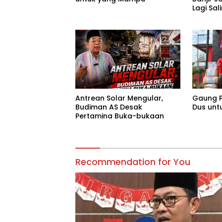
Lagi Sa
Tanggu
Antrean Solar Mengular,
Gaung P
Budiman AS Desak
Dus unt
Pertamina Buka-bukaan
Recommendation for You