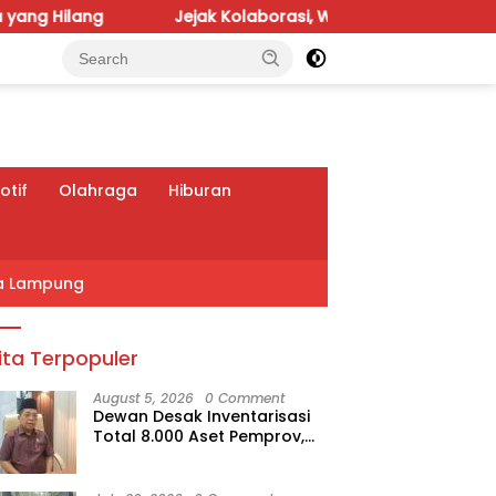
Jejak Kolaborasi, Warisan Keadilan
Imelda D
tif
Olahraga
Hiburan
a Lampung
ita Terpopuler
August 5, 2026
0 Comment
Dewan Desak Inventarisasi
Total 8.000 Aset Pemprov,
Jangan Sampai Ada yang
Hilang