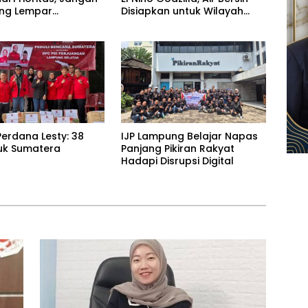
ling Lempar
Disiapkan untuk Wilayah
ng Jawab
Rawan Kekeringan
erdana Lesty: 38
IJP Lampung Belajar Napas
uk Sumatera
Panjang Pikiran Rakyat
Hadapi Disrupsi Digital