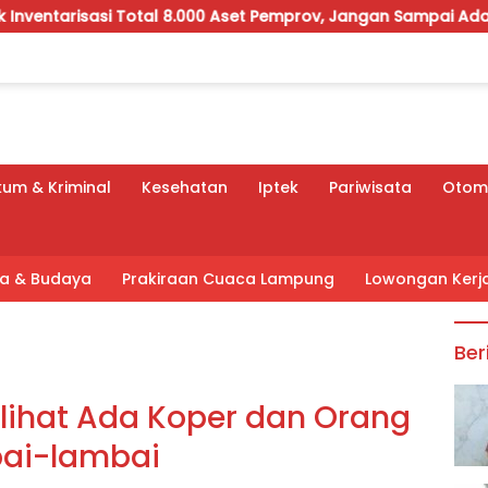
i Total 8.000 Aset Pemprov, Jangan Sampai Ada yang Hilang
um & Kriminal
Kesehatan
Iptek
Pariwisata
Otomo
tra & Budaya
Prakiraan Cuaca Lampung
Lowongan Kerj
Ber
lihat Ada Koper dan Orang
ai-lambai