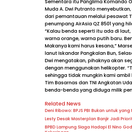
Sementara itu Panglima Komando Op
Muda A. Dwi Putranto menyebutkan, 
dari pemantauan melalui pesawat T
penumpang AirAsia QZ 8501 yang hil
“Kalau benda seperti itu ada di lau
warna orange, warna putih baru. Be
Makanya kami harus kesana,” Marse
lanut Iskandar Pangkalan Bun, Selas
Dwi mengatakan, pihaknya akan se
dengan menggunakan helikopter. “
sehingga tidak mungkin kami ambil ba
Tim Basarnas dan TNI Angkatan Uda
benda-benda yang diduga milik pen
Related News
Deni Ribowo: BPJS PBI Bukan untuk yan
Lesty Desak Masterplan Banjir Jadi Pri
BPBD Lampung Siaga Hadapi El Nino Godzi