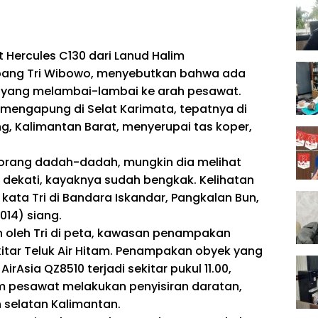
Hercules C130 dari Lanud Halim
bang Tri Wibowo, menyebutkan bahwa ada
, yang melambai-lambai ke arah pesawat.
t mengapung di Selat Karimata, tepatnya di
g, Kalimantan Barat, menyerupai tas koper,
k orang dadah-dadah, mungkin dia melihat
i dekati, kayaknya sudah bengkak. Kelihatan
ta Tri di Bandara Iskandar, Pangkalan Bun,
014) siang.
n oleh Tri di peta, kawasan penampakan
itar Teluk Air Hitam. Penampakan obyek yang
Asia QZ8510 terjadi sekitar pukul 11.00,
am pesawat melakukan penyisiran daratan,
n selatan Kalimantan.