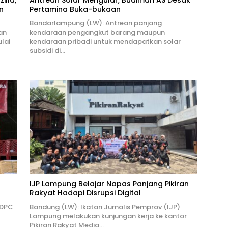
illa,
Antrean Solar Mengular, Budiman AS Desak
n
Pertamina Buka-bukaan
Bandarlampung (LW): Antrean panjang
an
kendaraan pengangkut barang maupun
lai
kendaraan pribadi untuk mendapatkan solar
subsidi di…
IJP Lampung Belajar Napas Panjang Pikiran
Rakyat Hadapi Disrupsi Digital
 DPC
Bandung (LW): Ikatan Jurnalis Pemprov (IJP)
Lampung melakukan kunjungan kerja ke kantor
Pikiran Rakyat Media…