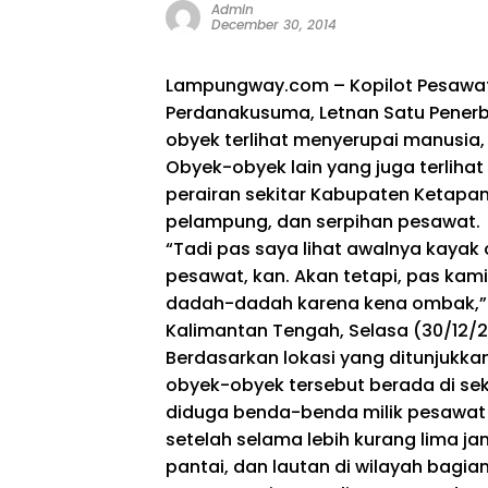
Admin
December 30, 2014
Lampungway.com – Kopilot Pesawat 
Perdanakusuma, Letnan Satu Pener
obyek terlihat menyerupai manusia
Obyek-obyek lain yang juga terliha
perairan sekitar Kabupaten Ketapan
pelampung, dan serpihan pesawat.
“Tadi pas saya lihat awalnya kaya
pesawat, kan. Akan tetapi, pas kam
dadah-dadah karena kena ombak,” ka
Kalimantan Tengah, Selasa (30/12/2
Berdasarkan lokasi yang ditunjukka
obyek-obyek tersebut berada di sek
diduga benda-benda milik pesawat Air
setelah selama lebih kurang lima j
pantai, dan lautan di wilayah bagia