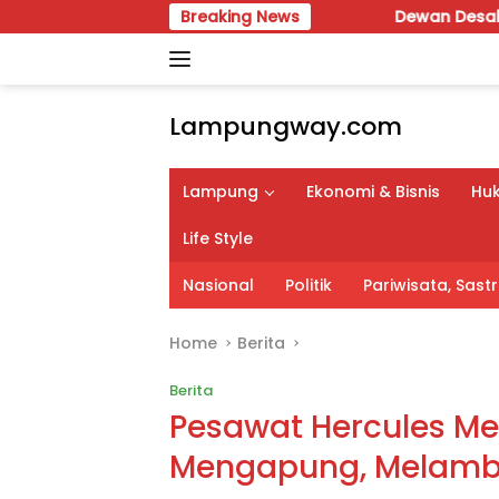
Skip
Breaking News
Dewan Desak Inventarisas
to
content
Lampungway.com
Portal
Berita
Lampung
Ekonomi & Bisnis
Huk
Daerah
Lampung
Life Style
Terpercaya
dan
Nasional
Politik
Pariwisata, Sas
Terupdate
Home
Berita
Berita
Pesawat Hercules Me
Mengapung, Melamb