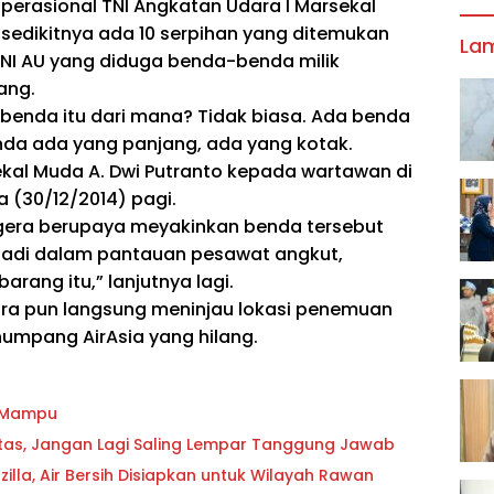
erasional TNI Angkatan Udara I Marsekal
sedikitnya ada 10 serpihan yang ditemukan
La
NI AU yang diduga benda-benda milik
ang.
t, benda itu dari mana? Tidak biasa. Ada benda
nda ada yang panjang, ada yang kotak.
kal Muda A. Dwi Putranto kepada wartawan di
a (30/12/2014) pagi.
gera berupaya meyakinkan benda tersebut
Tadi dalam pantauan pesawat angkut,
rang itu,” lanjutnya lagi.
ra pun langsung meninjau lokasi penemuan
umpang AirAsia yang hilang.
g Mampu
oritas, Jangan Lagi Saling Lempar Tanggung Jawab
lla, Air Bersih Disiapkan untuk Wilayah Rawan