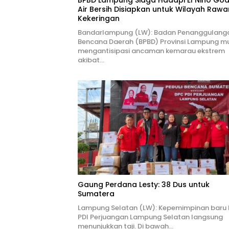
BPBD Lampung Siaga Hadapi El Nino Godz
Air Bersih Disiapkan untuk Wilayah Rawa
Kekeringan
Bandarlampung (LW): Badan Penanggulang
Bencana Daerah (BPBD) Provinsi Lampung mu
mengantisipasi ancaman kemarau ekstrem
akibat…
Gaung Perdana Lesty: 38 Dus untuk
Sumatera
Lampung Selatan (LW): Kepemimpinan baru
PDI Perjuangan Lampung Selatan langsung
menunjukkan taji. Di bawah…