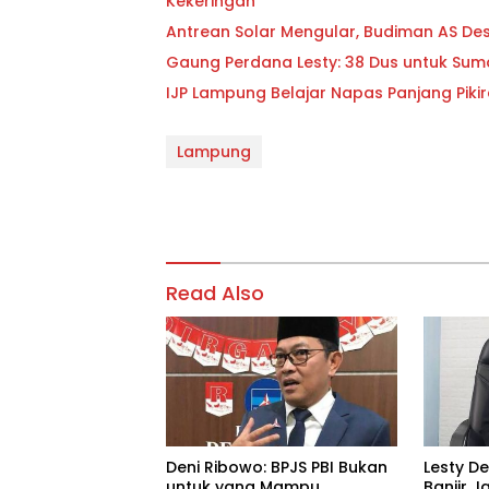
Kekeringan
Antrean Solar Mengular, Budiman AS D
Gaung Perdana Lesty: 38 Dus untuk Sum
IJP Lampung Belajar Napas Panjang Pikir
Lampung
Read Also
Deni Ribowo: BPJS PBI Bukan
Lesty D
untuk yang Mampu
Banjir J