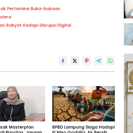
esak Pertamina Buka-bukaan
atera
an Rakyat Hadapi Disrupsi Digital
esak Masterplan
BPBD Lampung Siaga Hadapi
adi Prioritas, Jangan
El Nino Godzilla, Air Bersih