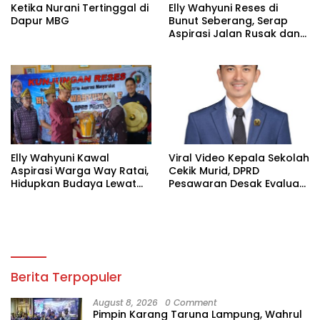
Ketika Nurani Tertinggal di
Elly Wahyuni Reses di
Dapur MBG
Bunut Seberang, Serap
Aspirasi Jalan Rusak dan
Bantu Rukun Masjid
Elly Wahyuni Kawal
Viral Video Kepala Sekolah
Aspirasi Warga Way Ratai,
Cekik Murid, DPRD
Hidupkan Budaya Lewat
Pesawaran Desak Evaluasi
Gamelan Lampung
Mental Tenaga Pendidik
Berita Terpopuler
August 8, 2026
0 Comment
Pimpin Karang Taruna Lampung, Wahrul