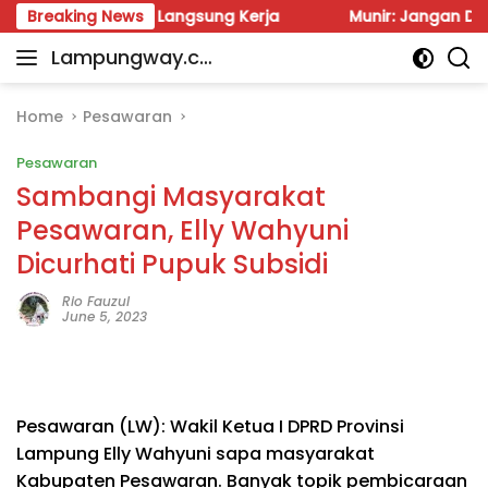
Skip
Besok Kita Langsung Kerja
Breaking News
Munir: Jangan Dalih Angga
to
Lampungway.co
content
Portal
m
Berita
Daerah
Home
Pesawaran
Lampung
Pesawaran
Terpercaya
dan
Sambangi Masyarakat
Terupdate
Pesawaran, Elly Wahyuni
Dicurhati Pupuk Subsidi
Rio Fauzul
June 5, 2023
Pesawaran (LW): Wakil Ketua I DPRD Provinsi
Lampung Elly Wahyuni sapa masyarakat
Kabupaten Pesawaran. Banyak topik pembicaraan