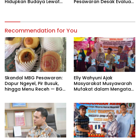
Hidupkan Budaya Lewat
Pesawaran Desak Evaluasi
Gamelan Lampung
Mental Tenaga Pendidik
Recommendation for You
Skandal MBG Pesawaran:
Elly Wahyuni Ajak
Dapur Ngeyel, Pir Busuk,
Masyarakat Musyawarah
hingga Menu Receh — BGN
Mufakat dalam Mengatasi
Bungkam?
Konflik