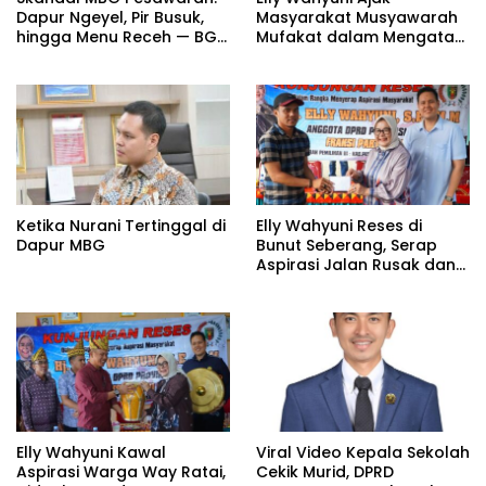
Dapur Ngeyel, Pir Busuk,
Masyarakat Musyawarah
hingga Menu Receh — BGN
Mufakat dalam Mengatasi
Bungkam?
Konflik
Ketika Nurani Tertinggal di
Elly Wahyuni Reses di
Dapur MBG
Bunut Seberang, Serap
Aspirasi Jalan Rusak dan
Bantu Rukun Masjid
Elly Wahyuni Kawal
Viral Video Kepala Sekolah
Aspirasi Warga Way Ratai,
Cekik Murid, DPRD