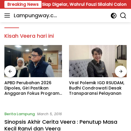
Skip
una Lampung Siap Digelar, Wahrul Fauzi Silalahi Calon Tungg
Breaking News
to
Lampungway.co
content
Portal
m
Berita
Daerah
Kisah Veera hari ini
Lampung
Terpercaya
dan
Terupdate
APBD Perubahan 2026
Viral Polemik IGD RSUDAM,
Dipoles, Giri Pastikan
Budhi Condrowati Desak
Anggaran Fokus Program
Transparansi Pelayanan
Prioritas
Berita Lampung
March 5, 2016
Sinopsis Akhir Cerita Veera : Penutup Masa
Kecil Ranvi dan Veera