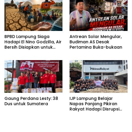
BPBD Lampung Siaga
Antrean Solar Mengular,
Hadapi El Nino Godzilla, Air
Budiman AS Desak
Bersih Disiapkan untuk
Pertamina Buka-bukaan
Wilayah Rawan
Kekeringan
Gaung Perdana Lesty: 38
IJP Lampung Belajar
Dus untuk Sumatera
Napas Panjang Pikiran
Rakyat Hadapi Disrupsi
Digital