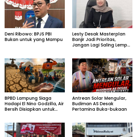
Deni Ribowo: BPJS PBI
Lesty Desak Masterplan
Bukan untuk yang Mampu
Banjir Jadi Prioritas,
Jangan Lagi Saling Lempar
Tanggung Jawab
BPBD Lampung Siaga
Antrean Solar Mengular,
Hadapi El Nino Godzilla, Air
Budiman AS Desak
Bersih Disiapkan untuk
Pertamina Buka-bukaan
Wilayah Rawan
Kekeringan