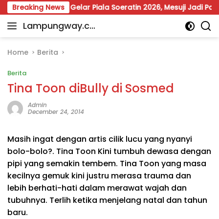
Skip
an
Breaking News
Gelar Piala Soeratin 2026, Mesuji Jadi Panggung
to
Lampungway.co
content
Portal
m
Berita
Daerah
Home
Berita
Lampung
Berita
Terpercaya
dan
Tina Toon diBully di Sosmed
Terupdate
Admin
December 24, 2014
Masih ingat dengan artis cilik lucu yang nyanyi
bolo-bolo?. Tina Toon Kini tumbuh dewasa dengan
pipi yang semakin tembem. Tina Toon yang masa
kecilnya gemuk kini justru merasa trauma dan
lebih berhati-hati dalam merawat wajah dan
tubuhnya. Terlih ketika menjelang natal dan tahun
baru.