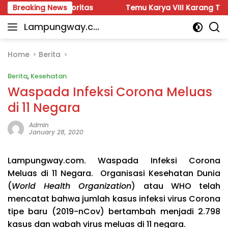
Skip
us Prioritas
Breaking News
Temu Karya VIII Karang Taruna Lampung S
to
Lampungway.co
content
Portal
m
Berita
Daerah
Home
Berita
Lampung
Berita
,
Kesehatan
Terpercaya
dan
Waspada Infeksi Corona Meluas
Terupdate
di 11 Negara
Admin
January 28, 2020
Lampungway.com. Waspada Infeksi Corona
Meluas di 11 Negara. Organisasi Kesehatan Dunia
(
World Health Organization
) atau WHO telah
mencatat bahwa jumlah kasus infeksi virus Corona
tipe baru (2019-nCov) bertambah menjadi 2.798
kasus dan wabah virus meluas di 11 negara.