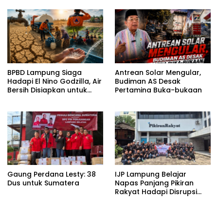
BPBD Lampung Siaga
Antrean Solar Mengular,
Hadapi El Nino Godzilla, Air
Budiman AS Desak
Bersih Disiapkan untuk
Pertamina Buka-bukaan
Wilayah Rawan
Kekeringan
Gaung Perdana Lesty: 38
IJP Lampung Belajar
Dus untuk Sumatera
Napas Panjang Pikiran
Rakyat Hadapi Disrupsi
Digital