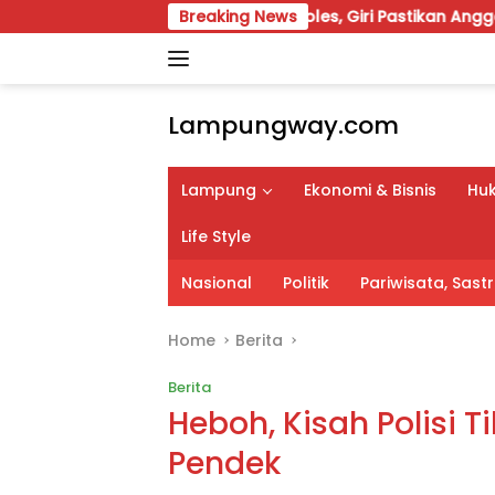
Skip
BD Perubahan 2026 Dipoles, Giri Pastikan Anggaran Fokus Pro
Breaking News
to
content
Lampungway.com
Portal
Berita
Lampung
Ekonomi & Bisnis
Huk
Daerah
Lampung
Life Style
Terpercaya
dan
Nasional
Politik
Pariwisata, Sas
Terupdate
Home
Berita
Berita
Heboh, Kisah Polisi Ti
Pendek