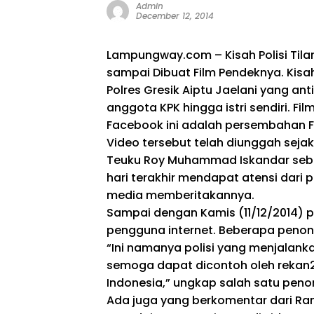
Admin
December 12, 2014
Lampungway.com – Kisah Polisi Tilan
sampai Dibuat Film Pendeknya. Kisah
Polres Gresik Aiptu Jaelani yang an
anggota KPK hingga istri sendiri. Fil
Facebook ini adalah persembahan F
Video tersebut telah diunggah sejak
Teuku Roy Muhammad Iskandar sebaga
hari terakhir mendapat atensi dari 
media memberitakannya.
Sampai dengan Kamis (11/12/2014) pa
pengguna internet. Beberapa penon
“Ini namanya polisi yang menjalank
semoga dapat dicontoh oleh rekan2 p
Indonesia,” ungkap salah satu peno
Ada juga yang berkomentar dari Ran