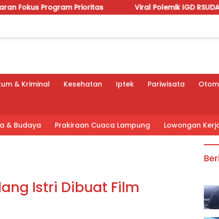
gram Prioritas
Viral Polemik IGD RSUDAM, Budhi Con
um & Kriminal
Kesehatan
Iptek
Pariwisata
Otomo
tra & Budaya
Prakiraan Cuaca Lampung
Lowongan Kerj
Ber
lang Istri Dibuat Film