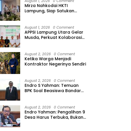
August 1, 2026
0 Comment
Mirza Nahkodai HKTI
Lampung, Siap Satukan
Kekuatan Petani Hadapi
Kemarau
August 1, 2026
0 Comment
APPSI Lampung Utara Gelar
Musda, Perkuat Kolaborasi
Pedagang Pasar Menuju
Indonesia Maju dan
Bermartabat
August 2, 2026
0 Comment
Ketika Warga Menjadi
Kontraktor Negerinya Sendiri
August 2, 2026
0 Comment
Endro S Yahman: Temuan
BPK Soal Beasiswa Bandar
Lampung Bukti Gagalnya
Tata Kelola Berlapis
August 2, 2026
0 Comment
Endro Yahman: Pengalihan 9
Desa Harus Terbuka, Bukan
Kesepakatan Elite