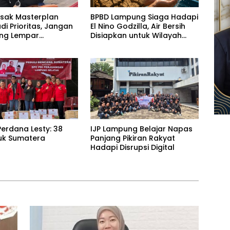
esak Masterplan
BPBD Lampung Siaga Hadapi
adi Prioritas, Jangan
El Nino Godzilla, Air Bersih
ling Lempar
Disiapkan untuk Wilayah
ng Jawab
Rawan Kekeringan
erdana Lesty: 38
IJP Lampung Belajar Napas
uk Sumatera
Panjang Pikiran Rakyat
Hadapi Disrupsi Digital