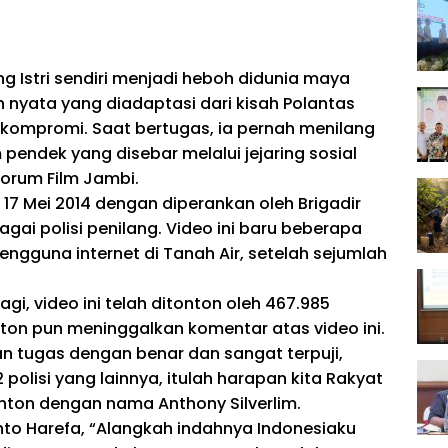
g Istri sendiri menjadi heboh didunia maya
 nyata yang diadaptasi dari kisah Polantas
tikompromi. Saat bertugas, ia pernah menilang
m pendek yang disebar melalui jejaring sosial
orum Film Jambi.
 17 Mei 2014 dengan diperankan oleh Brigadir
i polisi penilang. Video ini baru beberapa
pengguna internet di Tanah Air, setelah sejumlah
gi, video ini telah ditonton oleh 467.985
ton pun meninggalkan komentar atas video ini.
an tugas dengan benar dan sangat terpuji,
olisi yang lainnya, itulah harapan kita Rakyat
nton dengan nama Anthony Silverlim.
to Harefa, “Alangkah indahnya Indonesiaku