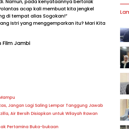
adi. Namun, pada kenyataannya bertolak
Polantas acap kali membuat kita jengkel
La
ng di tempat alias Sogokan!”
ilang Istri yang menggemparkan itu? Mari Kita
 Film Jambi
g Mampu
oritas, Jangan Lagi Saling Lempar Tanggung Jawab
lla, Air Bersih Disiapkan untuk Wilayah Rawan
esak Pertamina Buka-bukaan