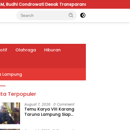
drowati Desak Transparansi Pelayanan
Gelar Piala S
tif
Olahraga
Hiburan
a Lampung
ita Terpopuler
August 7, 2026
0 Comment
Temu Karya VIII Karang
Taruna Lampung Siap
Digelar, Wahrul Fauzi Silalahi
Calon Tunggal