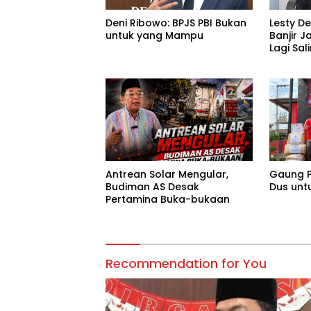
Deni Ribowo: BPJS PBI Bukan
Lesty D
untuk yang Mampu
Banjir J
Lagi Sa
Tanggu
Antrean Solar Mengular,
Gaung P
Budiman AS Desak
Dus unt
Pertamina Buka-bukaan
Recommendation for You