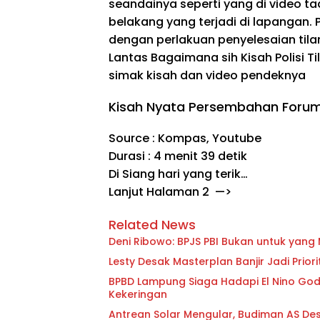
seandainya seperti yang di video t
belakang yang terjadi di lapangan. 
dengan perlakuan penyelesaian tila
Lantas Bagaimana sih Kisah Polisi T
simak kisah dan video pendeknya
Kisah Nyata Persembahan Forum
Source : Kompas, Youtube
Durasi : 4 menit 39 detik
Di Siang hari yang terik…
Lanjut Halaman 2 —>
Related News
Deni Ribowo: BPJS PBI Bukan untuk yan
Lesty Desak Masterplan Banjir Jadi Pri
BPBD Lampung Siaga Hadapi El Nino Godzi
Kekeringan
Antrean Solar Mengular, Budiman AS D