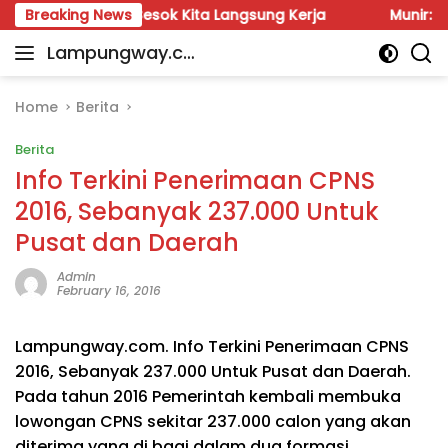
Skip
Fauzi: Besok Kita Langsung Kerja
Breaking News
Munir: Jangan Dali
to
Lampungway.co
content
Portal
m
Berita
Daerah
Home
Berita
Lampung
Berita
Terpercaya
dan
Info Terkini Penerimaan CPNS
Terupdate
2016, Sebanyak 237.000 Untuk
Pusat dan Daerah
Admin
February 16, 2016
Lampungway.com. Info Terkini Penerimaan CPNS
2016, Sebanyak 237.000 Untuk Pusat dan Daerah.
Pada tahun 2016 Pemerintah kembali membuka
lowongan CPNS sekitar 237.000 calon yang akan
diterima yang di bagi dalam dua formasi.