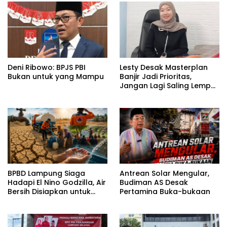
Deni Ribowo: BPJS PBI
Lesty Desak Masterplan
Bukan untuk yang Mampu
Banjir Jadi Prioritas,
Jangan Lagi Saling Lempar
Tanggung Jawab
BPBD Lampung Siaga
Antrean Solar Mengular,
Hadapi El Nino Godzilla, Air
Budiman AS Desak
Bersih Disiapkan untuk
Pertamina Buka-bukaan
Wilayah Rawan
Kekeringan