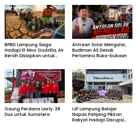
BPBD Lampung Siaga
Antrean Solar Mengular,
Hadapi El Nino Godzilla, Air
Budiman AS Desak
Bersih Disiapkan untuk
Pertamina Buka-bukaan
Wilayah Rawan
Kekeringan
Gaung Perdana Lesty: 38
IJP Lampung Belajar
Dus untuk Sumatera
Napas Panjang Pikiran
Rakyat Hadapi Disrupsi
Digital