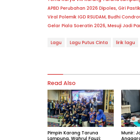
APBD Perubahan 2026 Dipoles, Giri Past
Viral Polemik IGD RSUDAM, Budhi Condr
Gelar Piala Soeratin 2026, Mesuji Jadi
Lagu
Lagu Putus Cinta
lirik lagu
Read Also
Pimpin Karang Taruna
Munir: J
Lampung, Wahrul Fauzi:
Anggara