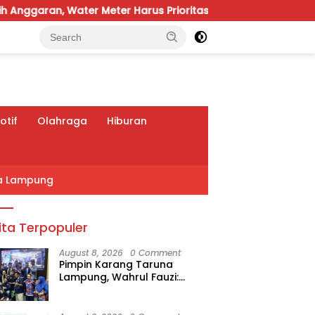
Meter Harus Prioritas
Temu Karya VIII Karang Taruna
tif
Olahraga
Hiburan
a Lampung
ita Terpopuler
August 8, 2026
0 Comment
Pimpin Karang Taruna
Lampung, Wahrul Fauzi:
Besok Kita Langsung Kerja