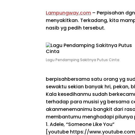
Lampungway.com
– Perpisahan
dgn
menyakitkan. Terkadang, kita
mam
nasib
yg
pedih tersebut.
Lagu Pendamping Sakitnya Putus Cinta
berpisah
bersama
satu orang
yg
su
sewaktu
sekian banyak
hri
,
pekan
,
b
Kala
kesedihanmu
sudah
berkecamu
terhadap
para musisi
yg
bersama
c
akan
menemanimu bangkit dari rasa s
membantumu menghadapi pilunya p
1. Adele, “Someone Like You”
[youtube https://www.youtube.c