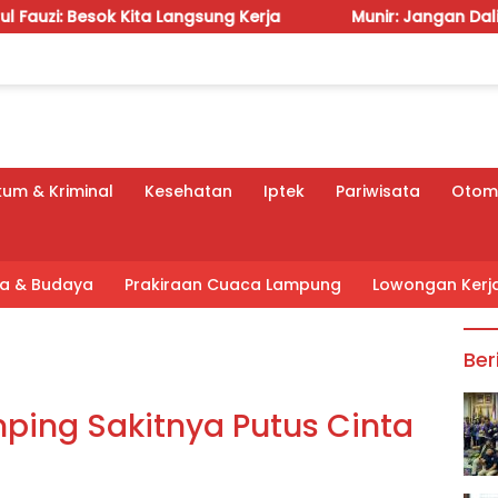
 Langsung Kerja
Munir: Jangan Dalih Anggaran, Water 
um & Kriminal
Kesehatan
Iptek
Pariwisata
Otomo
tra & Budaya
Prakiraan Cuaca Lampung
Lowongan Kerj
Ber
mping Sakitnya Putus Cinta