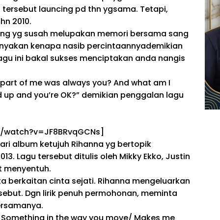
u tersebut
launcing
pd
thn
yg
sama.
Tetapi
,
thn
2010.
ang
yg
susah
melupakan memori
bersama
sang
nyakan
kenapa
nasib percintaannya
demikian
gu ini
bakal
sukses
menciptakan
anda
nangis
part of me was always you? And what am I
d up and you’re OK?”
demikian
penggalan lagu
om/watch?v=JF8BRvqGCNs]
dari album ketujuh Rihanna
yg
bertopik
013. Lagu tersebut ditulis oleh Mikky Ekko, Justin
t
menyentuh.
ta
berkaitan
cinta sejati. Rihanna mengeluarkan
sebut.
Dgn
lirik penuh permohonan, meminta
rsamanya.
it/ Something in the way you move/ Makes me