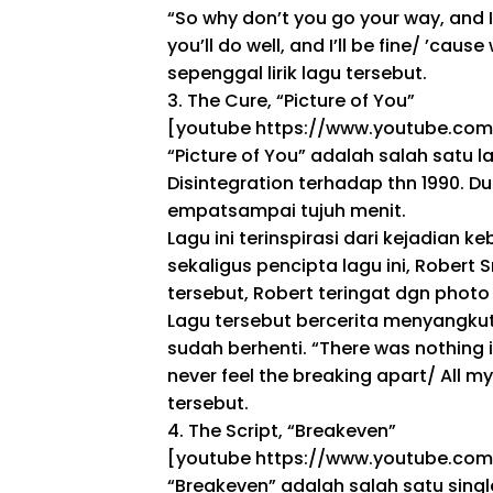
“So why don’t you go your way, and I’ll
you’ll do well, and I’ll be fine/ ’caus
sepenggal lirik lagu tersebut.
3. The Cure, “Picture of You”
[youtube https://www.youtube.co
“Picture of You”
adalah
salah satu l
Disintegration
terhadap
thn
1990. Du
empat
sampai
tujuh menit.
Lagu ini terinspirasi dari kejadian 
sekaligus pencipta lagu ini, Robert 
tersebut, Robert teringat
dgn
photo
Lagu tersebut bercerita
menyangku
sudah
berhenti
. “There was nothing 
never feel the breaking apart/ All my
tersebut.
4. The Script, “Breakeven”
[youtube https://www.youtube.c
“Breakeven”
adalah
salah satu singl