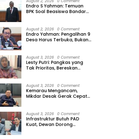
August 2, 2026
0 Comment
Endro S Yahman: Temuan
BPK Soal Beasiswa Bandar
Lampung Bukti Gagalnya
Tata Kelola Berlapis
August 2, 2026
0 Comment
Endro Yahman: Pengalihan 9
Desa Harus Terbuka, Bukan
Kesepakatan Elite
August 3, 2026
0 Comment
Lesty Putri: Pangkas yang
Tak Prioritas, Bereskan
Tunda Bayar
August 3, 2026
0 Comment
Kemarau Mengancam,
Mikdar Desak Gerak Cepat
Cegah Gagal Panen
August 3, 2026
0 Comment
Infrastruktur Butuh PAD
Kuat, Dewan Dorong
Optimalisasi Pajak Air
Permukaan