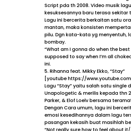
Script
pda
th
2008. Video musik lag
kesuksesannya baru terasa
sekitar
Lagu ini bercerita
berkaitan
satu or
mantan,
maka
konsisten
memperta
pilu.
Dgn
kata-kata
yg
menyentuh, la
bombay.
“What am I gonna do when the best 
supposed to say when I’m all choke
ini.
5. Rihanna feat. Mikky Ekko, “Stay”
[youtube https://www.youtube.c
Lagu “Stay”
yaitu
salah satu single 
Unapologetic
&
merilis
kepada
thn
2
Parker,
&
Elof Loelv
bersama
terama
Dengan Cara
umum, lagu ini berceri
emosi kesedihannya dalam lagu ter
pasangan kekasih
buat
masihlah
be
“Not really sure how to feel about 