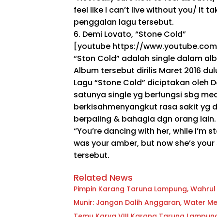
feel like I can’t live without you/ it 
penggalan lagu tersebut.
6. Demi Lovato, “Stone Cold”
[youtube https://www.youtube.c
“Ston Cold”
adalah
single dalam al
Album tersebut dirilis Maret 2016
dul
Lagu “Stone Cold” diciptakan oleh 
satunya single
yg
berfungsi
sbg
med
berkisah
menyangkut
rasa sakit
yg
d
berpaling
&
bahagia
dgn
orang lain.
“You’re dancing with her, while I’m 
was your amber, but now she’s your
tersebut.
Related News
Pimpin Karang Taruna Lampung, Wahrul F
Munir: Jangan Dalih Anggaran, Water Met
Temu Karya VIII Karang Taruna Lampung S