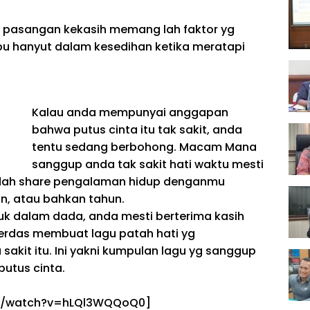
pasangan kekasih
memang lah
faktor
yg
pu
hanyut dalam kesedihan
ketika
meratapi
Kalau
anda
mempunyai anggapan
bahwa putus cinta itu
tak
sakit,
anda
tentu
sedang berbohong.
Macam Mana
sanggup
anda
tak
sakit hati
waktu
mesti
dah
share
pengalaman hidup denganmu
ln
, atau bahkan
tahun.
k dalam dada,
anda
mesti
berterima kasih
erdas
membuat
lagu patah hati
yg
akit itu. Ini
yakni
kumpulan lagu
yg
sanggup
utus cinta.
om/watch?v=hLQl3WQQoQ0]