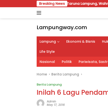
Skip
Pimpin Karang Taruna Lampung, Wahrul Fauzi: Besok Kita
Breaking News
to
content
Lampungway.com
Portal
Berita
Lampung
Ekonomi & Bisnis
Huk
Daerah
Lampung
Life Style
Terpercaya
dan
Nasional
Politik
Pariwisata, Sas
Terupdate
Home
Berita Lampung
Berita Lampung
Inilah 6 Lagu Penda
Admin
May 17, 2016