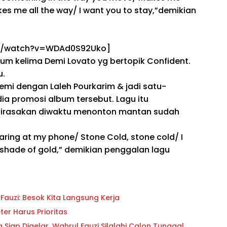
takes me all the way/ I want you to stay,”
demikian
om/watch?v=WDAd0S92Uko]
bum kelima Demi Lovato
yg
bertopik
Confident.
u
.
Demi
dengan
Laleh Pourkarim
&
jadi
satu-
ia
promosi album tersebut. Lagu itu
irasakan
diwaktu
menonton
mantan
sudah
staring at my phone/ Stone Cold, stone cold/ I
 shade of gold,”
demikian
penggalan lagu
auzi: Besok Kita Langsung Kerja
er Harus Prioritas
iap Digelar, Wahrul Fauzi Silalahi Calon Tunggal