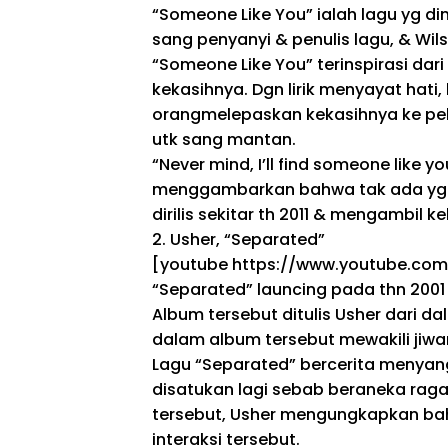
“Someone Like You”
ialah
lagu
yg
din
sang penyanyi
&
penulis lagu,
&
Wil
“Someone Like You” terinspirasi dari
kekasihnya.
Dgn
lirik menyayat hati, 
orang
melepaskan kekasihnya ke pel
utk
sang mantan.
“Never mind, I’ll find someone like yo
menggambarkan bahwa
tak
ada
yg
dirilis
sekitar
th
2011
&
mengambil
ke
2. Usher, “Separated”
[youtube https://www.youtube.com
“Separated”
launcing
pada
thn
200
Album tersebut ditulis Usher dari d
dalam album tersebut mewakili jiwa
Lagu “Separated” bercerita
menyan
disatukan lagi
sebab
beraneka rag
tersebut, Usher mengungkapkan b
interaksi
tersebut.