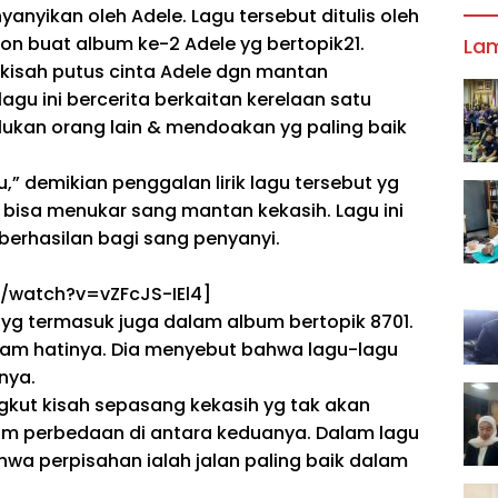
yanyikan oleh Adele. Lagu tersebut ditulis oleh
son
buat
album
ke-2
Adele
yg
bertopik
21.
La
 kisah putus cinta Adele
dgn
mantan
lagu ini bercerita
berkaitan
kerelaan
satu
ukan orang lain
&
mendoakan
yg
paling baik
u,”
demikian
penggalan lirik lagu tersebut
yg
bisa
menukar
sang mantan kekasih. Lagu ini
berhasilan
bagi sang penyanyi.
/watch?v=vZFcJS-IEl4]
1
yg
termasuk juga
dalam album
bertopik
8701.
alam hatinya.
Dia
menyebut
bahwa lagu-lagu
nya.
gkut
kisah sepasang kekasih
yg
tak
akan
am
perbedaan di antara keduanya. Dalam lagu
ahwa perpisahan
ialah
jalan
paling baik
dalam