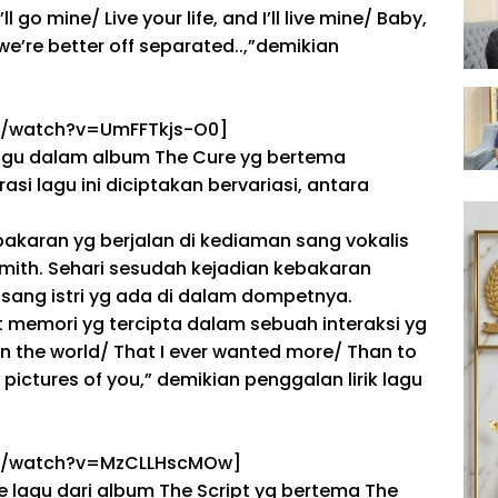
 go mine/ Live your life, and I’ll live mine/ Baby,
e we’re better off separated..,”
demikian
m/watch?v=UmFFTkjs-O0]
agu dalam album The Cure
yg
bertema
rasi lagu ini diciptakan bervariasi, antara
kebakaran
yg
berjalan
di kediaman sang vokalis
Smith. Sehari
sesudah
kejadian kebakaran
sang istri
yg
ada di dalam dompetnya.
t
memori
yg
tercipta dalam
sebuah
interaksi
yg
in the world/ That I ever wanted more/ Than to
 pictures of you,”
demikian
penggalan lirik lagu
om/watch?v=MzCLLHscMOw]
e lagu dari album The Script
yg
bertema
The