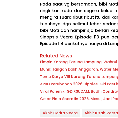
Pada saat yg bersamaan, bibi Mot
ringkikan kuda dan segera keluar
mengira suara ribut ribut itu dari
tubuhnya dgn selimut lebar sedang 
bibi Moti dan hampir sja berlari kea
Sinopsis Veera Episode 113 pun be
Episode 114 berikutnya hanya di L
Related News
Pimpin Karang Taruna Lampung, Wahrul F
Munir: Jangan Dalih Anggaran, Water Met
Temu Karya VIII Karang Taruna Lampung S
APBD Perubahan 2026 Dipoles, Giri Past
Viral Polemik IGD RSUDAM, Budhi Condr
Gelar Piala Soeratin 2026, Mesuji Jadi
Akhir Cerita Veera
Akhir Kisah Veera