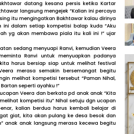
akhtawar datang kesana persis ketika Kartar
htawar langsung mengejek “Kalian ini percaya
sing itu mengingatkan Bakhtawar kalau dirinya
n ini dalam setiap kompetisi balap kuda “Aku
ah yg akan membawa piala itu kali ini !” ujar
Ratan sedang menyuapi Ranvi, kemudian Veera
 meminta Ranvi untuk menyuapkan padanya
ta harus bersiap siap untuk melihat festival
 Veera merasa semakin bersemangat begitu
gin melihat kompetisi tersebut “Paman Nihal,
artan seperti ayahku !”
 ucapan Veera dan berkata pd anak anak “Kita
elihat kompetisi itu” Nihal setuju dgn ucapan
nar, kalian berdua harus kembali belajar di
gat giat, kita akan pulang ke desa besok dan
ian” anak anak langsung merasa kecewa begitu