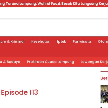
, Wahrul Fauzi: Besok Kita Langsung Kerja
Munir: Ja
um & Kriminal
Kesehatan
Iptek
Pariwisata
Otomo
tra & Budaya
Prakiraan Cuaca Lampung
Lowongan Kerj
Ber
 Episode 113