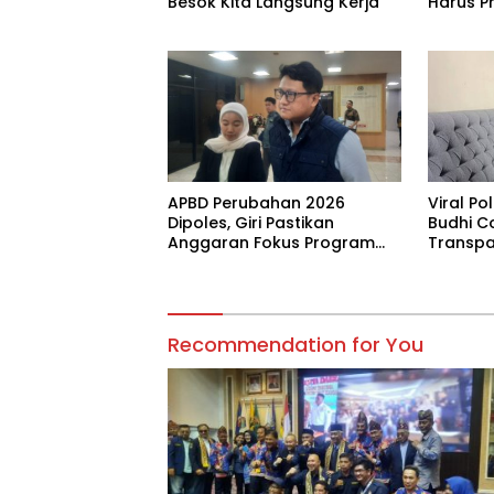
Besok Kita Langsung Kerja
Harus Pr
APBD Perubahan 2026
Viral P
Dipoles, Giri Pastikan
Budhi C
Anggaran Fokus Program
Transpa
Prioritas
Recommendation for You