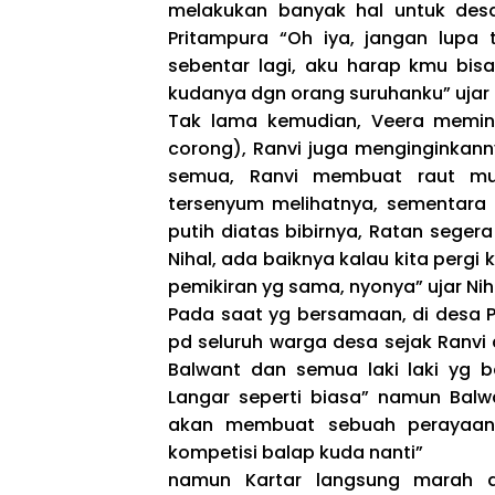
melakukan banyak hal untuk des
Pritampura “Oh iya, jangan lupa 
sebentar lagi, aku harap kmu bi
kudanya dgn orang suruhanku” ujar 
Tak lama kemudian, Veera memin
corong), Ranvi juga menginginkann
semua, Ranvi membuat raut muk
tersenyum melihatnya, sementara 
putih diatas bibirnya, Ratan seg
Nihal, ada baiknya kalau kita pergi 
pemikiran yg sama, nyonya” ujar Nih
Pada saat yg bersamaan, di desa P
pd seluruh warga desa sejak Ranvi
Balwant dan semua laki laki yg
Langar seperti biasa” namun Balw
akan membuat sebuah perayaan 
kompetisi balap kuda nanti”
namun Kartar langsung marah d