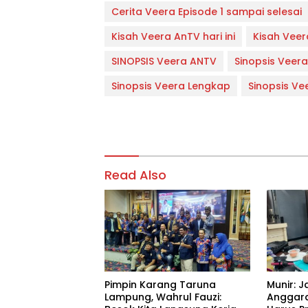
Cerita Veera Episode 1 sampai selesai
Kisah Veera AnTV hari ini
Kisah Veera
SINOPSIS Veera ANTV
Sinopsis Veera
Sinopsis Veera Lengkap
Sinopsis Ve
Read Also
Pimpin Karang Taruna
Munir: J
Lampung, Wahrul Fauzi:
Anggara