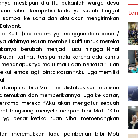
anya meskipun dia itu bukanlah warga desa
tuan Nihal, kompetisi kudanya sudah tinggal
La
sa sampai ke sana dan aku akan mengirimkan
Balwant,
ta Kulfi (ice cream yg menggunakan cone /
ya akhirnya Ratan membeli Kulfi untuk mereka
anya berubah menjadi lucu hingga Nihal
Ratan terlihat tersipu malu karena ada kumis
era menghapusnya malu malu dan berkata “Tuan
ke kuil emas lagi” pinta Ratan “Aku juga memiliki
al
ritampura, bibi Moti mendistribusikan manisan
 ditemukan dan memberikannya juga ke Kartar,
 bersama mereka “Aku akan mengatur sebuah
ant langsung menyela ucapan bibi Moti “Kita
yg besar ketika tuan Nihal memenangkan
an meremukkan ladu pemberian bibi Moti