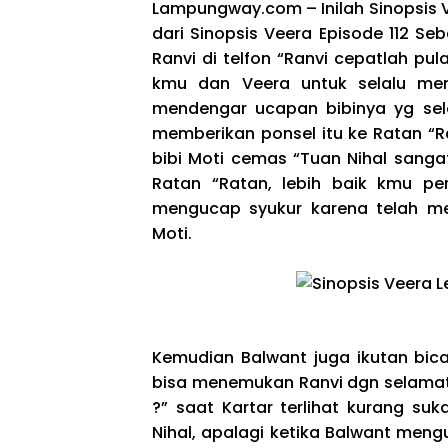
Lampungway.com – Inilah Sinopsis Ve
dari Sinopsis Veera Episode 112 Se
Ranvi di telfon “Ranvi cepatlah pul
kmu dan Veera untuk selalu me
mendengar ucapan bibinya yg sela
memberikan ponsel itu ke Ratan “R
bibi Moti cemas “Tuan Nihal sang
Ratan “Ratan, lebih baik kmu per
mengucap syukur karena telah me
Moti.
Kemudian Balwant juga ikutan bic
bisa menemukan Ranvi dgn selamat,
?” saat Kartar terlihat kurang s
Nihal, apalagi ketika Balwant meng