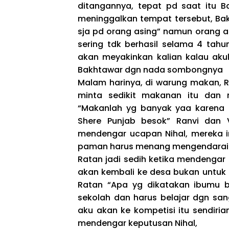
ditangannya, tepat pd saat itu B
meninggalkan tempat tersebut, Bak
sja pd orang asing” namun orang a
sering tdk berhasil selama 4 tahu
akan meyakinkan kalian kalau akul
Bakhtawar dgn nada sombongnya
Malam harinya, di warung makan, 
minta sedikit makanan itu dan
“Makanlah yg banyak yaa karena ki
Shere Punjab besok” Ranvi dan
mendengar ucapan Nihal, mereka in
paman harus menang mengendarai B
Ratan jadi sedih ketika mendengar
akan kembali ke desa bukan untuk m
Ratan “Apa yg dikatakan ibumu be
sekolah dan harus belajar dgn san
aku akan ke kompetisi itu sendir
mendengar keputusan Nihal,