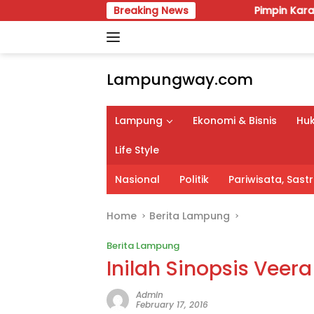
Skip
Breaking News
Pimpin Karang Taruna Lampung
to
content
Lampungway.com
Portal
Berita
Lampung
Ekonomi & Bisnis
Huk
Daerah
Lampung
Life Style
Terpercaya
dan
Nasional
Politik
Pariwisata, Sas
Terupdate
Home
Berita Lampung
Berita Lampung
Inilah Sinopsis Veera
Admin
February 17, 2016