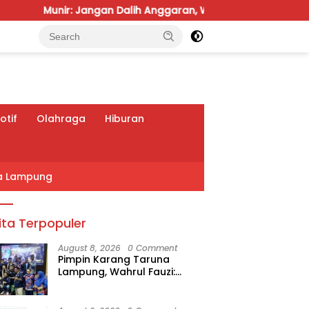
ngan Dalih Anggaran, Water Meter Harus Prioritas
Tem
tif
Olahraga
Hiburan
a Lampung
ita Terpopuler
August 8, 2026
0 Comment
Pimpin Karang Taruna
Lampung, Wahrul Fauzi:
Besok Kita Langsung Kerja