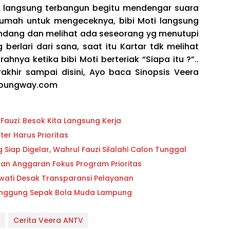
i langsung terbangun begitu mendengar suara
 rumah untuk mengeceknya, bibi Moti langsung
 kandang dan melihat ada seseorang yg menutupi
berlari dari sana, saat itu Kartar tdk melihat
rahnya ketika bibi Moti berteriak “Siapa itu ?”..
rakhir sampai disini, Ayo baca Sinopsis Veera
ampungway.com
auzi: Besok Kita Langsung Kerja
er Harus Prioritas
iap Digelar, Wahrul Fauzi Silalahi Calon Tunggal
ikan Anggaran Fokus Program Prioritas
owati Desak Transparansi Pelayanan
 Panggung Sepak Bola Muda Lampung
Cerita Veera ANTV