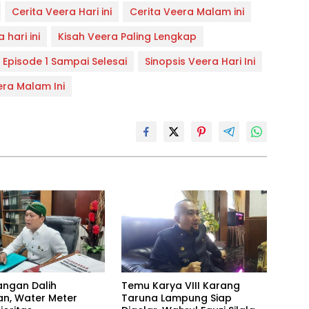
Cerita Veera Hari ini
Cerita Veera Malam ini
 hari ini
Kisah Veera Paling Lengkap
 Episode 1 Sampai Selesai
Sinopsis Veera Hari Ini
era Malam Ini
angan Dalih
Temu Karya VIII Karang
n, Water Meter
Taruna Lampung Siap