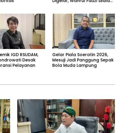
ioritas
Digelar, Wahrul Fauzi Silalahi
Calon Tunggal
olemik IGD RSUDAM,
Gelar Piala Soeratin 2026,
ondrowati Desak
Mesuji Jadi Panggung Sepak
ransi Pelayanan
Bola Muda Lampung