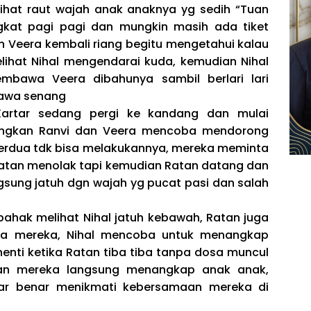
lihat raut wajah anak anaknya yg sedih “Tuan
angkat pagi pagi dan mungkin masih ada tiket
n Veera kembali riang begitu mengetahui kalau
lihat Nihal mengendarai kuda, kemudian Nihal
bawa Veera dibahunya sambil berlari lari
tawa senang
Kartar sedang pergi ke kandang dan mulai
angkan Ranvi dan Veera mencoba mendorong
a berdua tdk bisa melakukannya, mereka meminta
tan menolak tapi kemudian Ratan datang dan
sung jatuh dgn wajah yg pucat pasi dan salah
bahak melihat Nihal jatuh kebawah, Ratan juga
ma mereka, Nihal mencoba untuk menangkap
enti ketika Ratan tiba tiba tanpa dosa muncul
ian mereka langsung menangkap anak anak,
ar benar menikmati kebersamaan mereka di