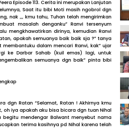
era Episode 113. Cerita ini merupakan Lanjutan
belumnya, Saat itu bibi Moti masih ngobrol dgn
ang, nak ,,, kmu tahu, Tuhan telah mengirimkan
mbuat masalah denganku” Ranvi tersenyum
lu mengkhawatirkan dirinya, kemudian Ranvi
atan, apakah semuanya baik baik sja ?” tanya
at membantuku dalam mencari Ranvi, kak” ujar
gi ke Darbar Sahab (kuil emas) lagi, untuk
ngembalikan semuanya dgn baik” pinta bibi
ara dgn Ratan “Selamat, Ratan ! Akhirnya kmu
 oh iya apakah aku bisa bicara dgn tuan Nihal
uka begitu mendengar Balwant menyebut nama
ucapkan terima kasihnya pd Nihal karena telah