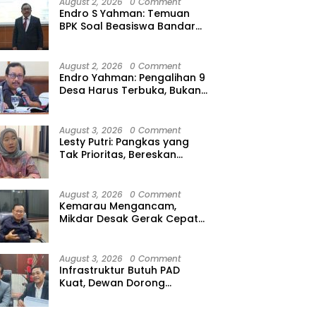
August 2, 2026
0 Comment
Endro S Yahman: Temuan
BPK Soal Beasiswa Bandar
Lampung Bukti Gagalnya
Tata Kelola Berlapis
August 2, 2026
0 Comment
Endro Yahman: Pengalihan 9
Desa Harus Terbuka, Bukan
Kesepakatan Elite
August 3, 2026
0 Comment
Lesty Putri: Pangkas yang
Tak Prioritas, Bereskan
Tunda Bayar
August 3, 2026
0 Comment
Kemarau Mengancam,
Mikdar Desak Gerak Cepat
Cegah Gagal Panen
August 3, 2026
0 Comment
Infrastruktur Butuh PAD
Kuat, Dewan Dorong
Optimalisasi Pajak Air
Permukaan