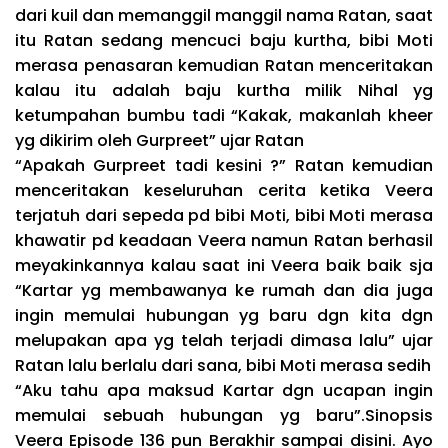
dari kuil dan memanggil manggil nama Ratan, saat
itu Ratan sedang mencuci baju kurtha, bibi Moti
merasa penasaran kemudian Ratan menceritakan
kalau itu adalah baju kurtha milik Nihal yg
ketumpahan bumbu tadi “Kakak, makanlah kheer
yg dikirim oleh Gurpreet” ujar Ratan
“Apakah Gurpreet tadi kesini ?” Ratan kemudian
menceritakan keseluruhan cerita ketika Veera
terjatuh dari sepeda pd bibi Moti, bibi Moti merasa
khawatir pd keadaan Veera namun Ratan berhasil
meyakinkannya kalau saat ini Veera baik baik sja
“Kartar yg membawanya ke rumah dan dia juga
ingin memulai hubungan yg baru dgn kita dgn
melupakan apa yg telah terjadi dimasa lalu” ujar
Ratan lalu berlalu dari sana, bibi Moti merasa sedih
“Aku tahu apa maksud Kartar dgn ucapan ingin
memulai sebuah hubungan yg baru”.Sinopsis
Veera Episode 136 pun Berakhir sampai disini. Ayo