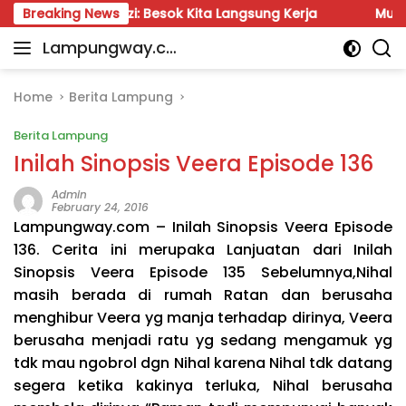
Skip
l Fauzi: Besok Kita Langsung Kerja
Breaking News
Munir: Jangan Da
to
Lampungway.co
content
Portal
m
Berita
Daerah
Home
Berita Lampung
Lampung
Berita Lampung
Terpercaya
dan
Inilah Sinopsis Veera Episode 136
Terupdate
Admin
February 24, 2016
Lampungway.com – Inilah Sinopsis Veera Episode
136. Cerita ini merupaka Lanjuatan dari Inilah
Sinopsis Veera Episode 135 Sebelumnya,Nihal
masih berada di rumah Ratan dan berusaha
menghibur Veera yg manja terhadap dirinya, Veera
berusaha menjadi ratu yg sedang mengamuk yg
tdk mau ngobrol dgn Nihal karena Nihal tdk datang
segera ketika kakinya terluka, Nihal berusaha