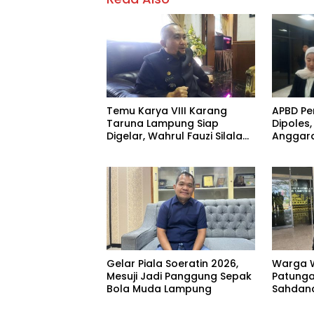
Temu Karya VIII Karang
APBD Pe
Taruna Lampung Siap
Dipoles,
Digelar, Wahrul Fauzi Silalahi
Anggara
Calon Tunggal
Prioritas
Gelar Piala Soeratin 2026,
Warga 
Mesuji Jadi Panggung Sepak
Patungan
Bola Muda Lampung
Sahdana
Jangan 