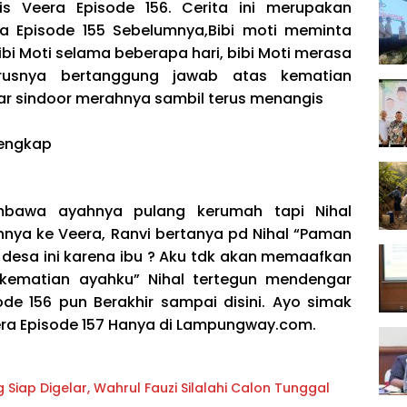
s Veera Episode 156. Cerita ini merupakan
era Episode 155 Sebelumnya,Bibi moti meminta
bibi Moti selama beberapa hari, bibi Moti merasa
usnya bertanggung jawab atas kematian
r sindoor merahnya sambil terus menangis
bawa ayahnya pulang kerumah tapi Nihal
nya ke Veera, Ranvi bertanya pd Nihal “Paman
i desa ini karena ibu ? Aku tdk akan memaafkan
kematian ayahku” Nihal tertegun mendengar
ode 156 pun Berakhir sampai disini. Ayo simak
eera Episode 157 Hanya di Lampungway.com.
iap Digelar, Wahrul Fauzi Silalahi Calon Tunggal