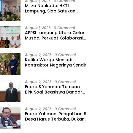
August 1, 2026
0 Comment
Mirza Nahkodai HKTI
Lampung, Siap Satukan
Kekuatan Petani Hadapi
Kemarau
August 1, 2026
0 Comment
APPSI Lampung Utara Gelar
Musda, Perkuat Kolaborasi
Pedagang Pasar Menuju
Indonesia Maju dan
Bermartabat
August 2, 2026
0 Comment
Ketika Warga Menjadi
Kontraktor Negerinya Sendiri
August 2, 2026
0 Comment
Endro S Yahman: Temuan
BPK Soal Beasiswa Bandar
Lampung Bukti Gagalnya
Tata Kelola Berlapis
August 2, 2026
0 Comment
Endro Yahman: Pengalihan 9
Desa Harus Terbuka, Bukan
Kesepakatan Elite