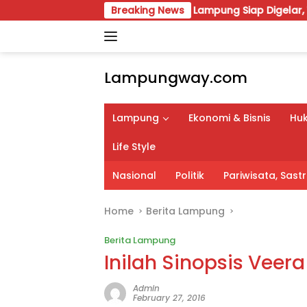
Skip
VIII Karang Taruna Lampung Siap Digelar, Wahrul Fauzi Silal
Breaking News
to
content
Lampungway.com
Portal
Berita
Lampung
Ekonomi & Bisnis
Huk
Daerah
Lampung
Life Style
Terpercaya
dan
Nasional
Politik
Pariwisata, Sas
Terupdate
Home
Berita Lampung
Berita Lampung
Inilah Sinopsis Veera
Admin
February 27, 2016