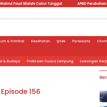
ahi Calon Tunggal
APBD Perubahan 2026 Dipoles, Giri
um & Kriminal
Kesehatan
Iptek
Pariwisata
Otomo
tra & Budaya
Prakiraan Cuaca Lampung
Lowongan Kerj
Ber
 Episode 156