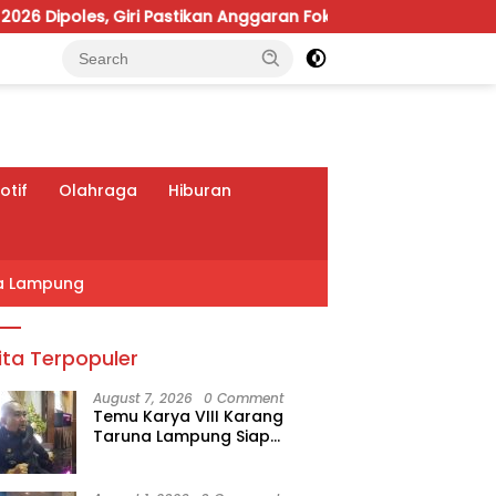
 Pastikan Anggaran Fokus Program Prioritas
Viral Pol
tif
Olahraga
Hiburan
a Lampung
ita Terpopuler
August 7, 2026
0 Comment
Temu Karya VIII Karang
Taruna Lampung Siap
Digelar, Wahrul Fauzi Silalahi
Calon Tunggal