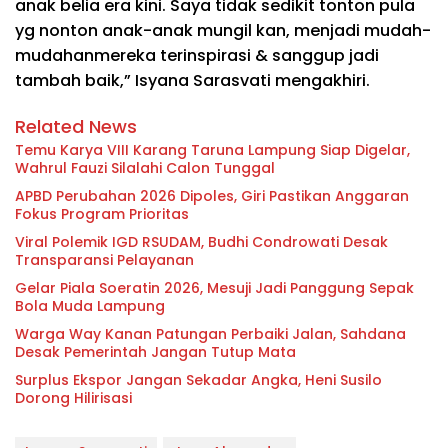
anak
belia
era
kini
.
Saya
tidak sedikit
tonton
pula
yg
nonton anak-anak
mungil
kan,
menjadi
mudah-
mudahan
mereka terinspirasi
&
sanggup
jadi
tambah baik
,” Isyana Sarasvati mengakhiri.
Related News
Temu Karya VIII Karang Taruna Lampung Siap Digelar,
Wahrul Fauzi Silalahi Calon Tunggal
APBD Perubahan 2026 Dipoles, Giri Pastikan Anggaran
Fokus Program Prioritas
Viral Polemik IGD RSUDAM, Budhi Condrowati Desak
Transparansi Pelayanan
Gelar Piala Soeratin 2026, Mesuji Jadi Panggung Sepak
Bola Muda Lampung
Warga Way Kanan Patungan Perbaiki Jalan, Sahdana
Desak Pemerintah Jangan Tutup Mata
Surplus Ekspor Jangan Sekadar Angka, Heni Susilo
Dorong Hilirisasi