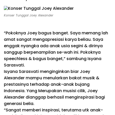
Konser Tunggal Joey Alexander
“Pokoknya Joey
bagus
banget.
Saya
memang lah
amat sangat
mengapresiasi karya
beliau
.
Saya
enggak nyangka ada anak
usia
segini
&
dirinya
sanggup
berpenampilan se-wah ini. Pokoknya
speechless
&
bagus
banget,” sambung Isyana
Sarasvati.
Isyana Sarasvati
menginginkan
biar
Joey
Alexander
mampu
menularkan bakat musik
&
prestasinya
terhadap
anak-anak
bujang
Indonesia.
Yang Merupakan
musisi cilik, Joey
Alexander dianggap
berhasil
menginspirasi
bagi
generasi
belia
.
“Sangat
memberi inspirasi
, terutama
utk
anak-