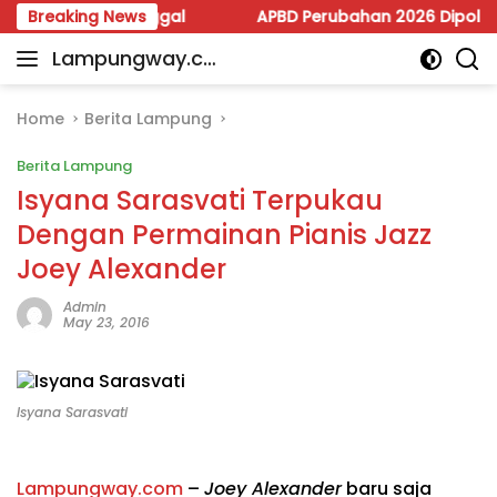
Skip
alon Tunggal
Breaking News
APBD Perubahan 2026 Dipoles, Giri Past
to
Lampungway.co
content
Portal
m
Berita
Daerah
Home
Berita Lampung
Lampung
Berita Lampung
Terpercaya
dan
Isyana Sarasvati Terpukau
Terupdate
Dengan Permainan Pianis Jazz
Joey Alexander
Admin
May 23, 2016
Isyana Sarasvati
Lampungway.com
–
Joey Alexander
baru saja