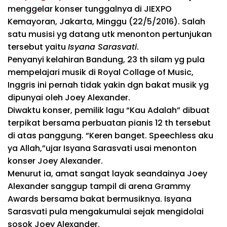
menggelar konser tunggalnya di JIEXPO
Kemayoran, Jakarta,
Minggu
(22/5/2016). Salah
satu musisi
yg
datang
utk
menonton
pertunjukan
tersebut
yaitu
Isyana Sarasvati
.
Penyanyi kelahiran Bandung, 23
th
silam
yg
pula
mempelajari
musik di Royal Collage of Music,
Inggris ini
pernah
tidak
yakin
dgn
bakat musik
yg
dipunyai
oleh Joey Alexander.
Diwaktu
konser, pemilik lagu “Kau Adalah” dibuat
terpikat
bersama
perbuatan
pianis 12
th
tersebut
di atas panggung. “Keren banget. Speechless
aku
ya Allah,”
ujar
Isyana Sarasvati usai
menonton
konser Joey Alexander.
Menurut
ia
,
amat sangat
layak
seandainya
Joey
Alexander
sanggup
tampil di
arena
Grammy
Awards
bersama
bakat bermusiknya. Isyana
Sarasvati
pula
mengaku
mulai sejak
mengidolai
sosok Joey Alexander.