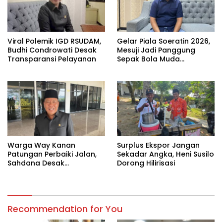
Viral Polemik IGD RSUDAM,
Gelar Piala Soeratin 2026,
Budhi Condrowati Desak
Mesuji Jadi Panggung
Transparansi Pelayanan
Sepak Bola Muda
Lampung
Warga Way Kanan
Surplus Ekspor Jangan
Patungan Perbaiki Jalan,
Sekadar Angka, Heni Susilo
Sahdana Desak
Dorong Hilirisasi
Pemerintah Jangan Tutup
Mata
Recommendation for You