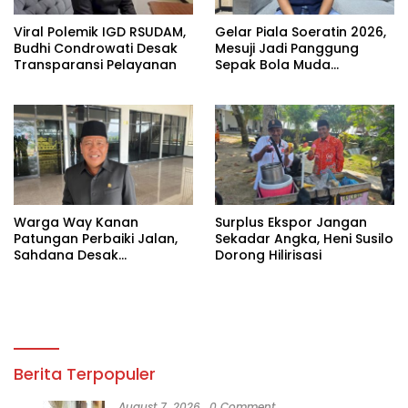
Viral Polemik IGD RSUDAM,
Gelar Piala Soeratin 2026,
Budhi Condrowati Desak
Mesuji Jadi Panggung
Transparansi Pelayanan
Sepak Bola Muda
Lampung
Warga Way Kanan
Surplus Ekspor Jangan
Patungan Perbaiki Jalan,
Sekadar Angka, Heni Susilo
Sahdana Desak
Dorong Hilirisasi
Pemerintah Jangan Tutup
Mata
Berita Terpopuler
August 7, 2026
0 Comment