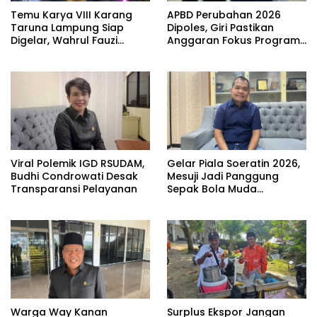
Temu Karya VIII Karang
APBD Perubahan 2026
Taruna Lampung Siap
Dipoles, Giri Pastikan
Digelar, Wahrul Fauzi
Anggaran Fokus Program
Silalahi Calon Tunggal
Prioritas
Viral Polemik IGD RSUDAM,
Gelar Piala Soeratin 2026,
Budhi Condrowati Desak
Mesuji Jadi Panggung
Transparansi Pelayanan
Sepak Bola Muda
Lampung
Warga Way Kanan
Surplus Ekspor Jangan