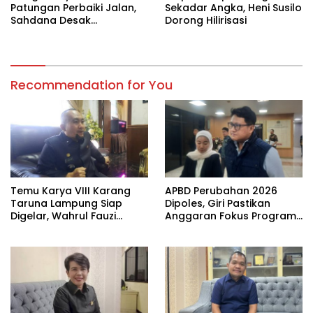
Patungan Perbaiki Jalan,
Sekadar Angka, Heni Susilo
Sahdana Desak
Dorong Hilirisasi
Pemerintah Jangan Tutup
Mata
Recommendation for You
Temu Karya VIII Karang
APBD Perubahan 2026
Taruna Lampung Siap
Dipoles, Giri Pastikan
Digelar, Wahrul Fauzi
Anggaran Fokus Program
Silalahi Calon Tunggal
Prioritas