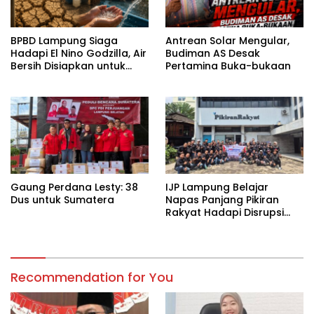
BPBD Lampung Siaga
Antrean Solar Mengular,
Hadapi El Nino Godzilla, Air
Budiman AS Desak
Bersih Disiapkan untuk
Pertamina Buka-bukaan
Wilayah Rawan
Kekeringan
Gaung Perdana Lesty: 38
IJP Lampung Belajar
Dus untuk Sumatera
Napas Panjang Pikiran
Rakyat Hadapi Disrupsi
Digital
Recommendation for You