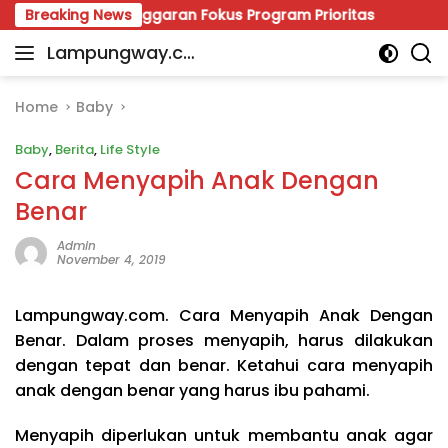
Skip
stikan Anggaran Fokus Program Prioritas
Breaking News
Viral Polem
to
Lampungway.co
content
Portal
m
Berita
Daerah
Home
Baby
Lampung
Baby
,
Berita
,
Life Style
Terpercaya
dan
Cara Menyapih Anak Dengan
Terupdate
Benar
Admin
November 4, 2019
Lampungway.com. Cara Menyapih Anak Dengan
Benar. Dalam proses menyapih, harus dilakukan
dengan tepat dan benar. Ketahui cara menyapih
anak dengan benar yang harus ibu pahami.
Menyapih diperlukan untuk membantu anak agar