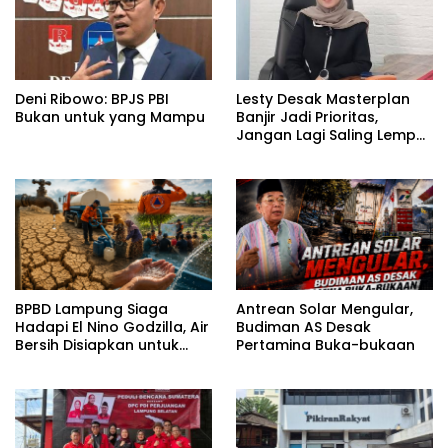
Deni Ribowo: BPJS PBI
Lesty Desak Masterplan
Bukan untuk yang Mampu
Banjir Jadi Prioritas,
Jangan Lagi Saling Lempar
Tanggung Jawab
BPBD Lampung Siaga
Antrean Solar Mengular,
Hadapi El Nino Godzilla, Air
Budiman AS Desak
Bersih Disiapkan untuk
Pertamina Buka-bukaan
Wilayah Rawan
Kekeringan