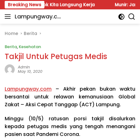
Skip
uzi: Besok Kita Langsung Kerja
Breaking News
Munir: Jangan Dalih 
to
Lampungway.co
content
Portal
m
Berita
Daerah
Home
Berita
Lampung
Berita
,
Kesehatan
Terpercaya
dan
Takjil Untuk Petugas Medis
Terupdate
Admin
May 10, 2020
Lampungway.com
– Akhir pekan bukan waktu
bersantai untuk relawan kemanusiaan Global
Zakat – Aksi Cepat Tanggap (ACT) Lampung.
Minggu (10/5) ratusan porsi takjil disalurkan
kepada petugas medis yang tengah menangani
pasien saat Pandemi Corona.