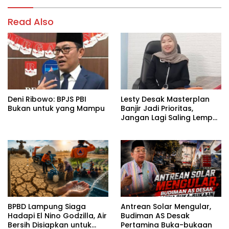
Read Also
Deni Ribowo: BPJS PBI
Lesty Desak Masterplan
Bukan untuk yang Mampu
Banjir Jadi Prioritas,
Jangan Lagi Saling Lempar
Tanggung Jawab
BPBD Lampung Siaga
Antrean Solar Mengular,
Hadapi El Nino Godzilla, Air
Budiman AS Desak
Bersih Disiapkan untuk
Pertamina Buka-bukaan