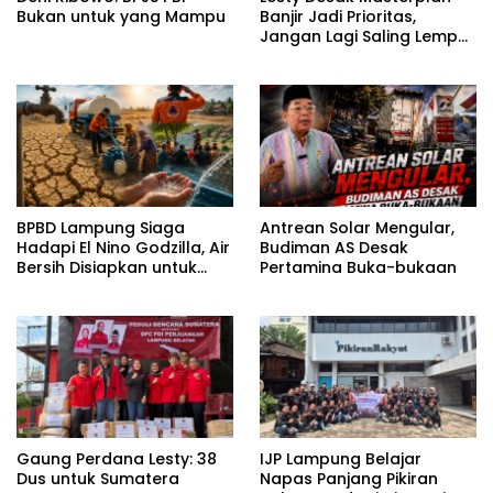
Bukan untuk yang Mampu
Banjir Jadi Prioritas,
Jangan Lagi Saling Lempar
Tanggung Jawab
BPBD Lampung Siaga
Antrean Solar Mengular,
Hadapi El Nino Godzilla, Air
Budiman AS Desak
Bersih Disiapkan untuk
Pertamina Buka-bukaan
Wilayah Rawan
Kekeringan
Gaung Perdana Lesty: 38
IJP Lampung Belajar
Dus untuk Sumatera
Napas Panjang Pikiran