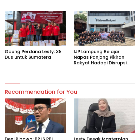
Wilayah Rawan
Kekeringan
Gaung Perdana Lesty: 38
IJP Lampung Belajar
Dus untuk Sumatera
Napas Panjang Pikiran
Rakyat Hadapi Disrupsi
Digital
Recommendation for You
Deni Ribowo: BPJS PBI
Lesty Desak Masterplan