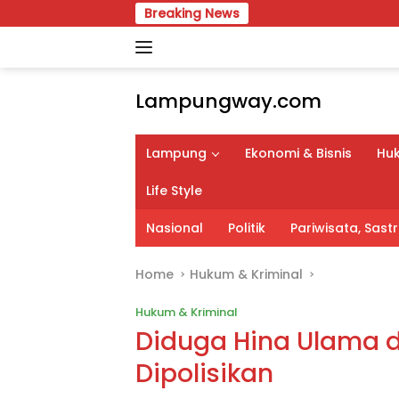
Skip
Breaking News
Temu Karya VIII 
to
content
Lampungway.com
Portal
Berita
Lampung
Ekonomi & Bisnis
Huk
Daerah
Lampung
Life Style
Terpercaya
dan
Nasional
Politik
Pariwisata, Sas
Terupdate
Home
Hukum & Kriminal
Hukum & Kriminal
Diduga Hina Ulama 
Dipolisikan