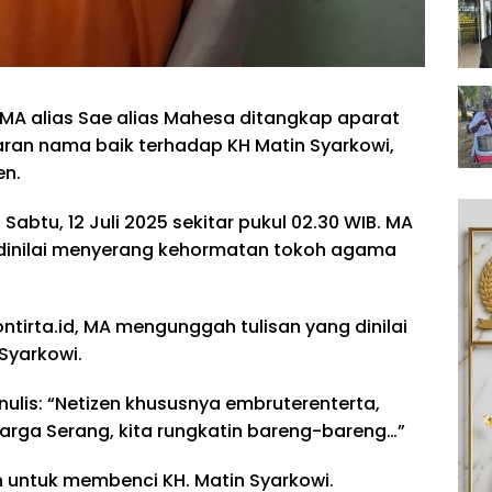
l MA alias Sae alias Mahesa ditangkap aparat
ran nama baik terhadap KH Matin Syarkowi,
en.
btu, 12 Juli 2025 sekitar pukul 02.30 WIB. MA
dinilai menyerang kehormatan tokoh agama
ontirta.id, MA mengunggah tulisan yang dinilai
Syarkowi.
lis: “Netizen khususnya embruterenterta,
warga Serang, kita rungkatin bareng-bareng…”
an untuk membenci KH. Matin Syarkowi.