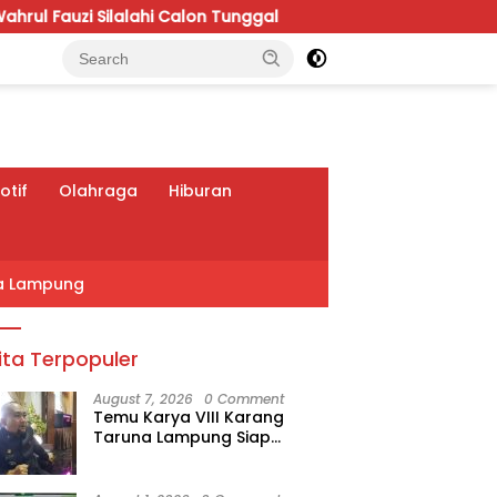
lon Tunggal
APBD Perubahan 2026 Dipoles, Giri Pasti
tif
Olahraga
Hiburan
a Lampung
ita Terpopuler
August 7, 2026
0 Comment
Temu Karya VIII Karang
Taruna Lampung Siap
Digelar, Wahrul Fauzi Silalahi
Calon Tunggal