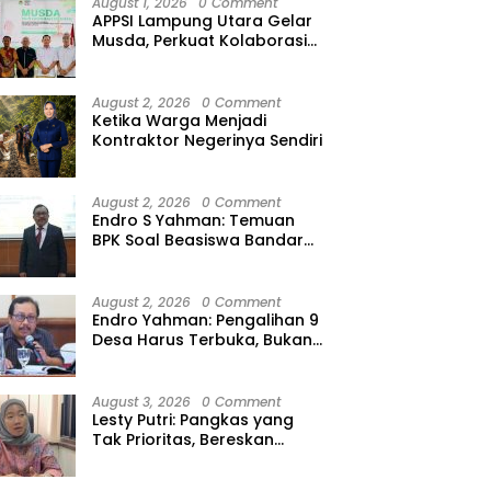
August 1, 2026
0 Comment
APPSI Lampung Utara Gelar
Musda, Perkuat Kolaborasi
Pedagang Pasar Menuju
Indonesia Maju dan
Bermartabat
August 2, 2026
0 Comment
Ketika Warga Menjadi
Kontraktor Negerinya Sendiri
August 2, 2026
0 Comment
Endro S Yahman: Temuan
BPK Soal Beasiswa Bandar
Lampung Bukti Gagalnya
Tata Kelola Berlapis
August 2, 2026
0 Comment
Endro Yahman: Pengalihan 9
Desa Harus Terbuka, Bukan
Kesepakatan Elite
August 3, 2026
0 Comment
Lesty Putri: Pangkas yang
Tak Prioritas, Bereskan
Tunda Bayar