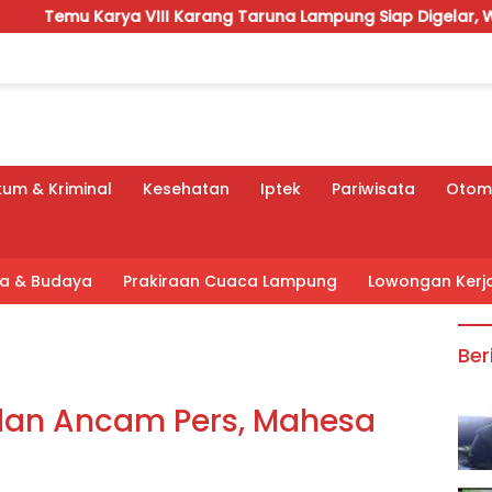
Karang Taruna Lampung Siap Digelar, Wahrul Fauzi Silalahi Ca
um & Kriminal
Kesehatan
Iptek
Pariwisata
Otomo
tra & Budaya
Prakiraan Cuaca Lampung
Lowongan Kerj
Ber
dan Ancam Pers, Mahesa