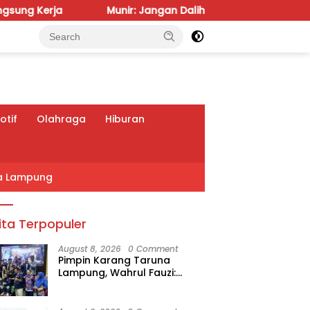
Munir: Jangan Dalih Anggaran, Water Meter Harus Priorita
tif
Olahraga
Hiburan
a Lampung
ita Terpopuler
August 8, 2026
0 Comment
Pimpin Karang Taruna
Lampung, Wahrul Fauzi:
Besok Kita Langsung Kerja