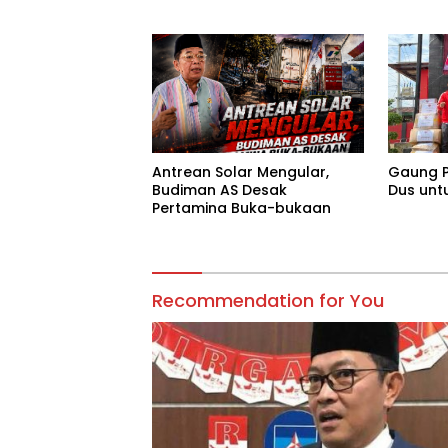
Tanggu
Antrean Solar Mengular,
Gaung P
Budiman AS Desak
Dus unt
Pertamina Buka-bukaan
Recommendation for You