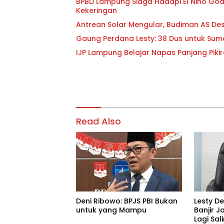
BPBD Lampung Siaga Hadapi El Nino Godzi
Kekeringan
Antrean Solar Mengular, Budiman AS D
Gaung Perdana Lesty: 38 Dus untuk Sum
IJP Lampung Belajar Napas Panjang Pikir
Read Also
Deni Ribowo: BPJS PBI Bukan
Lesty D
untuk yang Mampu
Banjir J
Lagi Sa