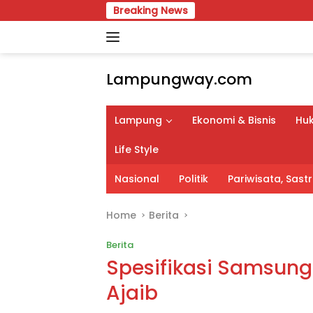
Skip
Breaking News
Pimpin Karang T
to
content
Lampungway.com
Portal
Berita
Lampung
Ekonomi & Bisnis
Huk
Daerah
Lampung
Life Style
Terpercaya
dan
Nasional
Politik
Pariwisata, Sas
Terupdate
Home
Berita
Berita
Spesifikasi Samsung
Ajaib