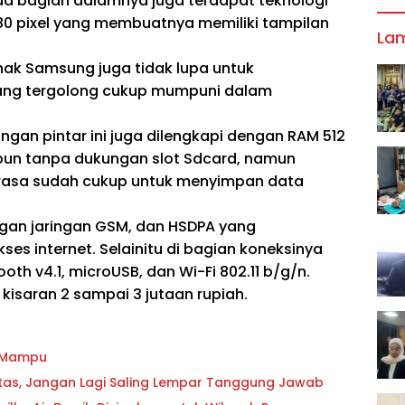
da bagian dalamnya juga terdapat teknologi
480 pixel yang membuatnya memiliki tampilan
La
hak Samsung juga tidak lupa untuk
ang tergolong cukup mumpuni dalam
ngan pintar ini juga dilengkapi dengan RAM 512
ipun tanpa dukungan slot Sdcard, namun
 rasa sudah cukup untuk menyimpan data
gan jaringan GSM, dan HSDPA yang
internet. Selainitu di bagian koneksinya
th v4.1, microUSB, dan Wi-Fi 802.11 b/g/n.
 kisaran 2 sampai 3 jutaan rupiah.
g Mampu
oritas, Jangan Lagi Saling Lempar Tanggung Jawab