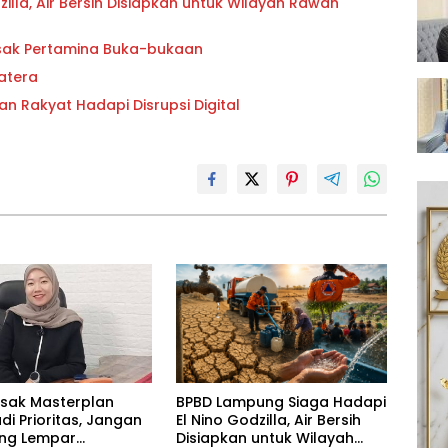
lla, Air Bersih Disiapkan untuk Wilayah Rawan
esak Pertamina Buka-bukaan
atera
an Rakyat Hadapi Disrupsi Digital
esak Masterplan
BPBD Lampung Siaga Hadapi
adi Prioritas, Jangan
El Nino Godzilla, Air Bersih
ling Lempar
Disiapkan untuk Wilayah