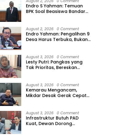
August 2, 2026
0 Comment
Endro S Yahman: Temuan
BPK Soal Beasiswa Bandar
Lampung Bukti Gagalnya
Tata Kelola Berlapis
August 2, 2026
0 Comment
Endro Yahman: Pengalihan 9
Desa Harus Terbuka, Bukan
Kesepakatan Elite
August 3, 2026
0 Comment
Lesty Putri: Pangkas yang
Tak Prioritas, Bereskan
Tunda Bayar
August 3, 2026
0 Comment
Kemarau Mengancam,
Mikdar Desak Gerak Cepat
Cegah Gagal Panen
August 3, 2026
0 Comment
Infrastruktur Butuh PAD
Kuat, Dewan Dorong
Optimalisasi Pajak Air
Permukaan