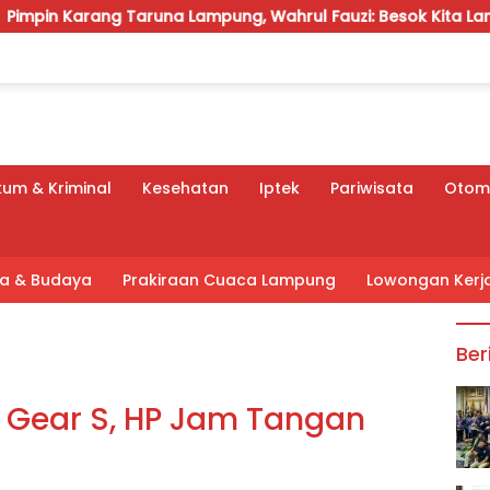
aruna Lampung, Wahrul Fauzi: Besok Kita Langsung Kerja
um & Kriminal
Kesehatan
Iptek
Pariwisata
Otomo
tra & Budaya
Prakiraan Cuaca Lampung
Lowongan Kerj
Ber
 Gear S, HP Jam Tangan